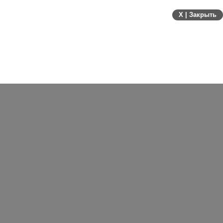
между несколькими разделами и следить за
X | Закрыть
обновлениями каждого из них.
Ролики можно использовать для
оформления постов с текстом или
выкладывать как отдельные публикации. При