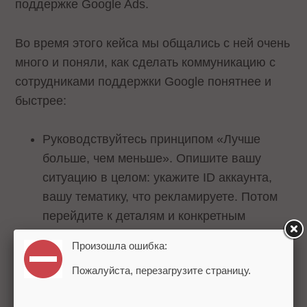
поддержке Google Ads.
Во время этого кейса мы общались с ней очень
много и поняли, как сделать коммуникацию с
сотрудниками поддержки Google понятнее и
быстрее:
Руководствуйтесь принципом «Лучше
больше, чем меньше». Опишите вашу
ситуацию в целом: укажите ID аккаунта,
вашу тематику, что рекламируете. Потом
перейдите к деталям и конкретным
проблемам: почему объявление
Произошла ошибка:
отклоняется модерацией, корректный ли
Пожалуйста, перезагрузите страницу.
текст объявления. Даже по
незначительному вопросу давайте