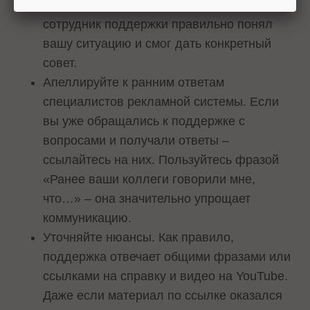
максимально полное описание, чтобы
сотрудник поддержки правильно понял
вашу ситуацию и смог дать конкретный
совет.
Апеллируйте к ранним ответам
специалистов рекламной системы. Если
вы уже обращались к поддержке с
вопросами и получали ответы –
ссылайтесь на них. Пользуйтесь фразой
«Ранее ваши коллеги говорили мне,
что…» – она значительно упрощает
коммуникацию.
Уточняйте нюансы. Как правило,
поддержка отвечает общими фразами или
ссылками на справку и видео на YouTube.
Даже если материал по ссылке оказался