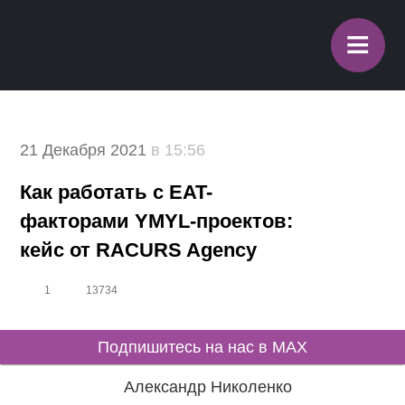
≡
21 Декабря 2021
в 15:56
Как работать с EAT-
факторами YMYL-проектов:
кейс от RACURS Agency
1
13734
Подпишитесь на нас в MAX
Александр Николенко