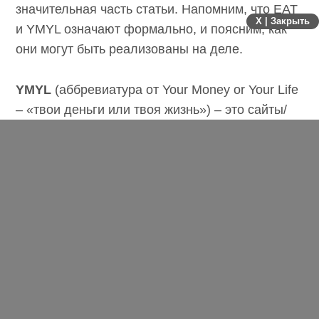
значительная часть статьи. Напомним, что EAT
X | Закрыть
и YMYL означают формально, и поясним, как
они могут быть реализованы на деле.
YMYL
(аббревиатура от Your Money or Your Life
– «твои деньги или твоя жизнь») – это сайты/
страницы, содержащие юридическую,
медицинскую, финансовую и прочую
информацию, которая может повлиять на
финансовое благополучие и здоровье людей.
Тематика YMYL затрагивает не только сайты
аптек и интернет-магазинов, но и ресурсы,
которые содержат советы, касающиеся
здоровья и благосостояния.
В нашем случае основная масса YMYL-страниц