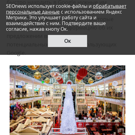
быстро находить в Google нужные им
SEOnews использует cookie-файлы и
обрабатывает
товары. Продавцы товаров, сотрудничая с
персональные данные
с использованием Яндекс
Метрики. Это улучшает работу сайта и
Google Покупками, получают некоторые
взаимодействие с ним. Подтвердите ваше
преимущества – так, информацию об их
согласие, нажав кнопу Ок.
предложении видят миллионы
Ок
потенциальных клиентов, использующих
Google.