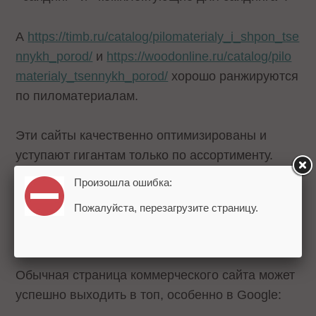
А
https://timb.ru/catalog/pilomaterialy_i_shpon_tse
nnykh_porod/
и
https://woodonline.ru/catalog/pilo
materialy_tsennykh_porod/
хорошо ранжируются
по пиломатериалам.
Эти сайты качественно оптимизированы и
уступают гигантам только по ассортименту.
Произошла ошибка:
Цены тоже могут оказывать косвенное влияние
Пожалуйста, перезагрузите страницу.
на ранжирование. Однако это не означает, что
чем ниже стоимость, тем выше сайт в выдаче.
Обычная страница коммерческого сайта может
успешно выходить в топ, особенно в Google: