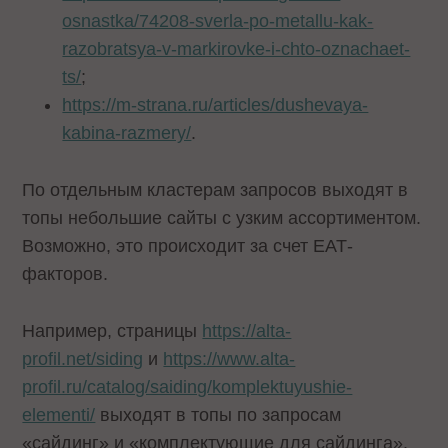
osnastka/74208-sverla-po-metallu-kak-
razobratsya-v-markirovke-i-chto-oznachaet-
ts/
;
https://m-strana.ru/articles/dushevaya-
kabina-razmery/
.
По отдельным кластерам запросов выходят в
топы небольшие сайты с узким ассортиментом.
Возможно, это происходит за счет ЕАТ-
факторов.
Например, страницы
https://alta-
profil.net/siding
и
https://www.alta-
profil.ru/catalog/saiding/komplektuyushie-
elementi/
выходят в топы по запросам
«сайдинг» и «комплектующие для сайдинга».