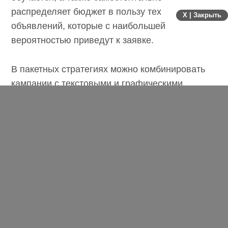
распределяет бюджет в пользу тех
X | Закрыть
объявлений, которые с наибольшей
вероятностью приведут к заявке.
В пакетных стратегиях можно комбинировать
кампании с текстовыми и графическими
объявлениями, динамической рекламой и
смарт-баннерами, но только однотипные
кампании. Статистика по пакетным стратегиям
доступна в Мастере отчетов в
соответствующей вкладке.
Ситуация на проекте до запуска
До марта 2023 года на аккаунте Яндекс Директ
работали следующие форматы таргетов в