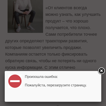
«От клиентов всегда
можно узнать, как улучшить
продукт – что хорошо
получается, что плохо.
Сами потребители точнее
других определяют траектории развития,
которые позволят увеличить продажи.
Компаниям остается только фиксировать
обратную связь, чтобы не потерять ни одного
куска информации. С этим отлично
справляется CRM-система, которая
Произошла ошибка:
автоматически добавляет и хранит любые
Пожалуйста, перезагрузите страницу.
реакции клиентов – от конкретных замечаний и
предложений до аналитических показателей.