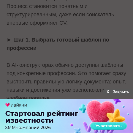
Процесс становится понятным и
структурированным, даже если соискатель
впервые оформляет CV.
►
Шаг 1. Выбрать готовый шаблон по
профессии
В AI-конструкторах обычно доступны шаблоны
под конкретные профессии. Это помогает сразу
выстроить правильную логику документа: опыт,
навыки и достижения уже расположены в
X | Закрыть
удобном порядке.
►
Шаг 2. Заполнить основные разделы
резюме