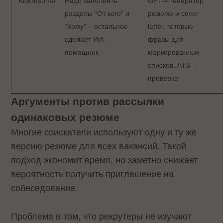
Kickresume
Надо заполнить
GPT-4 генератор
разделы “От кого” и
резюме и cover
“Кому” – остальное
letter, готовые
сделает ИИ-
фразы для
помощник
маркированных
списков, ATS-
проверка
Аргументы против рассылки
одинаковых резюме
Многие соискатели используют одну и ту же
версию резюме для всех вакансий. Такой
подход экономит время, но заметно снижает
вероятность получить приглашение на
собеседование.
Проблема в том, что рекрутеры не изучают