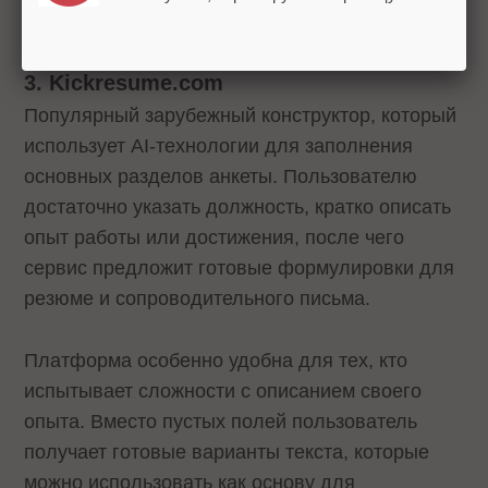
месяца.
3. Kickresume.com
Популярный зарубежный конструктор, который
использует AI-технологии для заполнения
основных разделов анкеты. Пользователю
достаточно указать должность, кратко описать
опыт работы или достижения, после чего
сервис предложит готовые формулировки для
резюме и сопроводительного письма.
Платформа особенно удобна для тех, кто
испытывает сложности с описанием своего
опыта. Вместо пустых полей пользователь
получает готовые варианты текста, которые
можно использовать как основу для