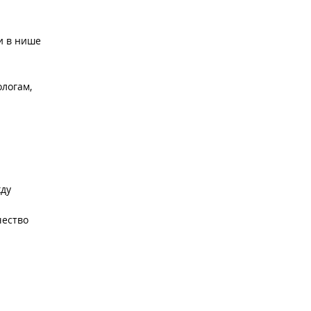
и в нише
ологам,
жду
чество