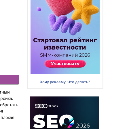
Хочу рекламу. Что делать?
ятный
тройка.
иобретать
ря
 плохая