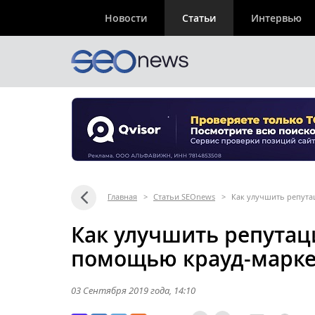
Новости
Статьи
Интервью
Главная
>
Статьи SEOnews
>
Как улучшить репута
Как улучшить репутац
помощью крауд-марке
03 Сентября 2019 года
, 14:10