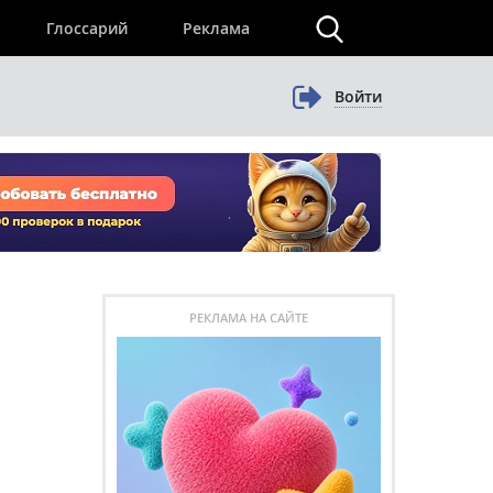
×
Глоссарий
Реклама
Войти
РЕКЛАМА НА САЙТЕ