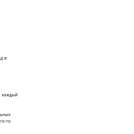
д в
. каждый
льных
го-то