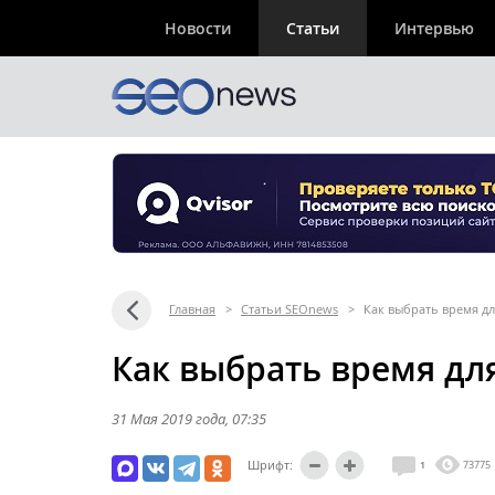
Новости
Статьи
Интервью
Главная
>
Статьи SEOnews
>
Как выбрать время дл
Как выбрать время дл
31 Мая 2019 года
, 07:35
Шрифт:
1
73775