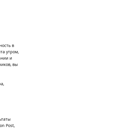
ность в
та утром,
ании и
чиков, вы
а,
й
ьтаты
n Post,