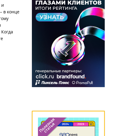
 и
– в конце
тому
я
 Когда
те