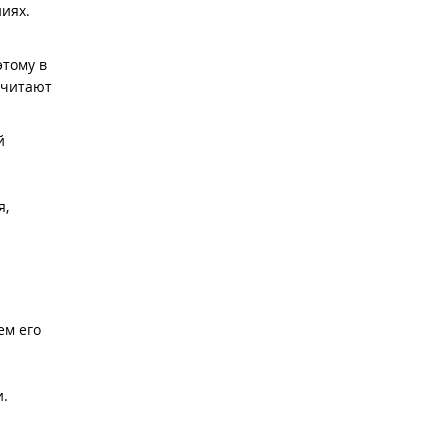
иях.
этому в
 читают
й
я,
ем его
и.