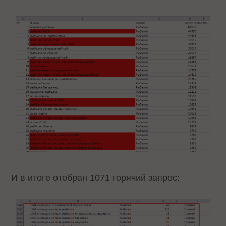
И в итоге отобран 1071 горячий запрос: