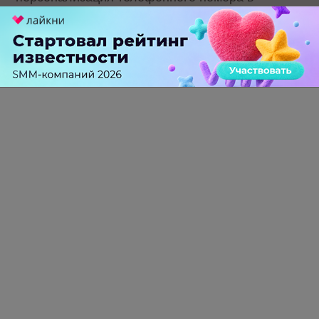
зависимости от города, из которого звонит
человек. Для этого на сайт был добавлен
HTML-код такого содержания:
<script src="https://api-maps.yandex.ru/2.0/?load=pack
<script type="text/javascript">
$(document).ready(function(){
ymaps.ready(function(){
var geolocation = ymaps.geolocation;
$('#user-city').html(geolocation.city);
});