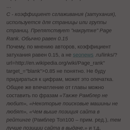
…
С - коэффициент сглаживания (затухания),
используется для страницы или группы
страниц. Препятствует "накрутке" Page
Rank. Обычно равен 0.15
Почему, по мнению авторов, коэффициент
затухания равен 0.15, а не
seonews
.ru/links/?
url=http://en.wikipedia.org/wiki/Page_rank"
target_="blank">0.85 не понятно. Не буду
придираться к цифрам, может это опечатка.
Общее же впечатление от главы можно
составить по фразам
«Также Рамблер не
любит», «Некоторые поисковые машины не
любят», «Чем выше позиция сайта в
рейтинге
(Рамблер Топ100 – прим. ред.),
тем
лучше позиции сайта в выдаче.»
и т.д.