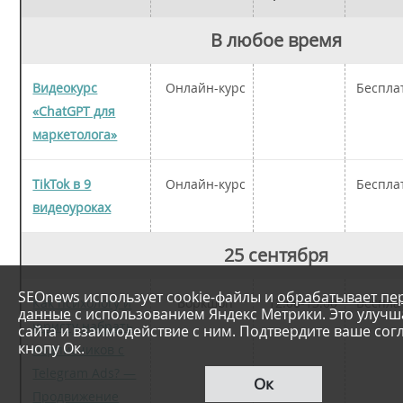
В любое время
Видеокурс
Онлайн-курс
Беспла
«ChatGPT для
маркетолога»
TikTok в 9
Онлайн-курс
Беспла
видеоуроках
25 сентября
SEOnews использует cookie-файлы и
обрабатывает пе
Как психологу и
Воркшоп
12:00-13:00
Беспла
данные
с использованием Яндекс Метрики. Это улучш
юристу набрать
сайта и взаимодействие с ним. Подтвердите ваше сог
кнопу Ок.
подписчиков с
Telegram Ads? —
Ок
Продвижение