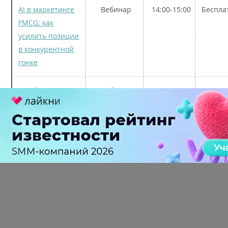
AI в маркетинге
Вебинар
14:00-15:00
Беспла
FMCG: как
усилить позиции
в конкурентной
гонке
Чат-боты и
Вебинар
18:00-20:00
Беспла
языковые
модели:
автоматизируй,
нанимай,
упрощай,
формализируй
Возрастное ограничение: 12+
До встречи в следующее воскресенье!