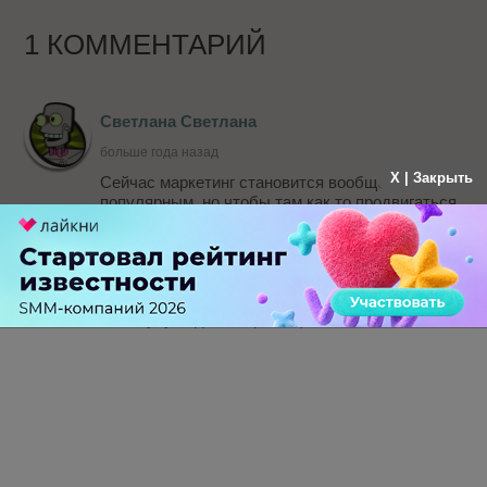
1 КОММЕНТАРИЙ
Светлана Светлана
больше года назад
X | Закрыть
Сейчас маркетинг становится вообще очень
популярным, но чтобы там как то продвигаться
нужно очень многое знать. Я вот сама недавно
решила пройти курсы переподготовки в
маркетинге, прохожу обучение тут astobr.com/ и
понимаю, что я сделала правильно и пошла
учиться. Узнаю каждый день что то новое.
Плюс учусь дистанционно)
-
-1
+
Ответить