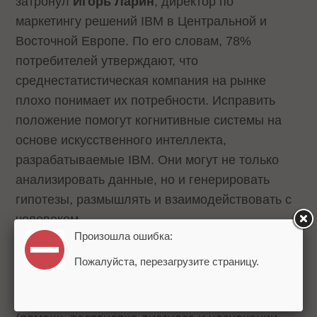
затронул
Игорь Ларин
, директор по
маркетингу решений IBM в Центральной и
Восточной Европе. По его словам, 78%
потребителей утверждают, что
среднестатистическая компания на рынке
плохо понимает их потребности. Исправить
положение помогут когнитивные системы на
основе искусственного интеллекта,
разрабатываемые IBM. Они могут не только
анализировать данные, но и генерировать
гипотезы, размышлять и взаимодействовать с
человеком.
Произошла ошибка:
Такие когнитивные системы сегодня
Пожалуйста, перезагрузите страницу.
используются в компьютере Watson. ИИ
Watson применяется в здравоохранении