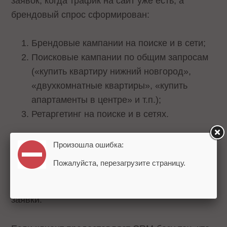
заявок, когда трафик на сайт уже есть, а
брендовый спрос сформирован:
Брендовые кампании на поиске и в сети;
Поисковые кампании по общим запросам
(«купить квартиру нижний новгород»,
«двухкомнатные квартиры», «купить
апартаменты в центре» и т.п.);
Ретаргетинг на поиске и в сетях.
Рекламная сеть Яндекса – это переходный
Произошла ошибка:
инструмент, который в зависимости от настроек
Пожалуйста, перезагрузите страницу.
и набора таргетингов может выполнять как
имиджевую функцию, так и приносить звонки и
заявки.