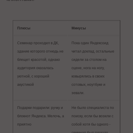
Плюсы
Минусы
Семинар проходил в ДК,
Пока один Яндексоид
здание которого отнюдь не
читал доклад, остальные
блещет красотой, однако
сидели за столом на
аудитория оказалась
сцене, нога на ногу,
уютной, с хорошей
ковырялись в своих
акустикой
сотовых, ноутбуке и
зевали.
Подарки подарили: ручку и
Не было специалиста по
блокнот Яндекса. Мелочь, а
поиску, если бы возили с
приятно
собой хотя бы одного -
семинар был гораздо