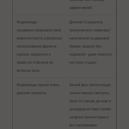
эффективней
Яндексоиды
Диплом "Слушатель
продемонстрировали свою
практического семинара"
компетентность в вопросах
напечатали на дешевой
использования Директа:
бумаге, выдали без
хорошо, корректно и
подписей - даже повесить
грамотно отвечали на
на стену стыдно
вопросы зала
Яндексоиды курили очень
Белый фон презентации
дорогие сигареты
сильно мешал смотреть,
било по глазам, да еще и
докладчик вставал прямо
на фоне презентации и
все загораживал