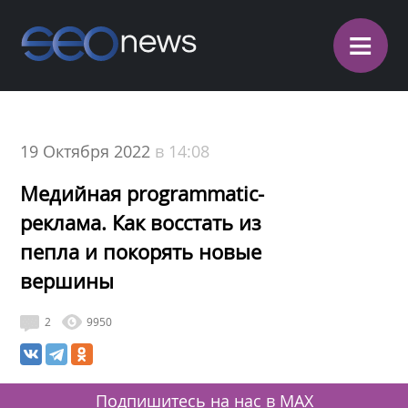
≡
19 Октября 2022
в 14:08
Медийная programmatic-
реклама. Как восстать из
пепла и покорять новые
вершины
2
9950
Подпишитесь на нас в MAX