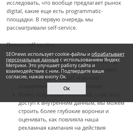
исследовать, что вообще предлагает рынок
digital, какие еще есть programmatic-
площадки. В первую очередь мы
рассматривали self-service.
Плюсы self-service:
SEOnews использует cookie-файлы и
обрабатывает
персональные данные
с использованием Яндекс
полная прозрачность и контроль над
Метрики. Это улучшает работу сайта и
рекламной кампанией: мы понимаем,
взаимодействие с ним. Подтвердите ваше
согласие, нажав кнопу Ок.
что с ней происходит, и можем
оперативно вносить изменения;
Ок
более подробная аналитика: у нас есть
доступ к внутренним данным, мы можем
строить более глубокие воронки и
оценивать, как повлияла наша
рекламная кампания на действия