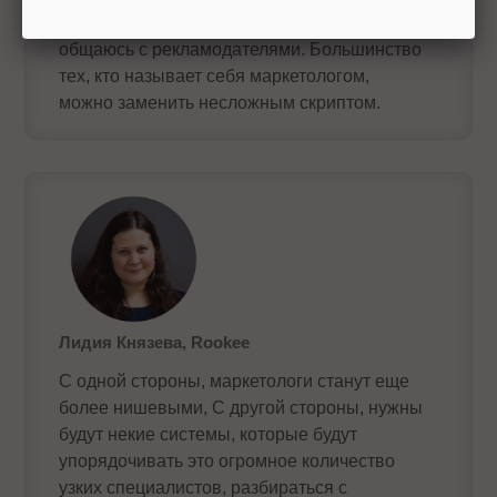
другой стороны, я много езжу по регионам и
общаюсь с рекламодателями. Большинство
тех, кто называет себя маркетологом,
можно заменить несложным скриптом.
Лидия Князева, Rookee
С одной стороны, маркетологи станут еще
более нишевыми, С другой стороны, нужны
будут некие системы, которые будут
упорядочивать это огромное количество
узких специалистов, разбираться с