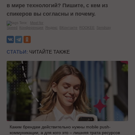
в мире технологий? Пишите, с кем из
спикеров вы согласны и почему.
Теги:
Meet for
Speed
Конференция
Яндекс
ВКонтакте
ROOKEE
Sendsay
СТАТЬИ:
ЧИТАЙТЕ ТАКЖЕ
Каким брендам действительно нужны mobile push-
коммуникации, а для кого это – лишняя трата ресурсов