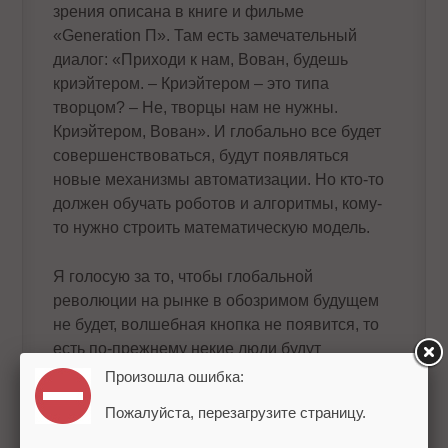
зрения описана в книге и фильме
«Generation П». Там есть замечательный
диалог: «Приходи к нам, Вован, будешь
криэйтером. – Криэйтером – это типа
творцом? – Не, творцы нам не нужны.
Криэйтером, Вован». И глобально все будет
совершенствоваться, будут появляться
новые механизмы автоматизации. Но кто-то
должен обучать роботов и алгоритмы, кому-
то нужно строить математическую модель.
Я голосую за то, чтобы глобальной
революции на рынке в обозримом будущем
не будет, волшебная кнопка не появится, то
есть по-прежнему некие люди будут
придумывать средства коммуникации с
Произошла ошибка:
другими людьми. Не появится такой
Пожалуйста, перезагрузите страницу.
суперавтоматизации, когда гениальные
идеи будут выдаваться нейросетями. Хотя с