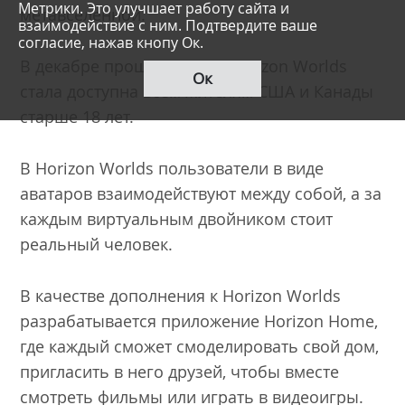
Метрики. Это улучшает работу сайта и
метавселенной.
взаимодействие с ним. Подтвердите ваше
согласие, нажав кнопу Ок.
В декабре прошлого года Horizon Worlds
Ок
стала доступна всем жителям США и Канады
старше 18 лет.
В Horizon Worlds пользователи в виде
аватаров взаимодействуют между собой, а за
каждым виртуальным двойником стоит
реальный человек.
В качестве дополнения к Horizon Worlds
разрабатывается приложение Horizon Home,
где каждый сможет смоделировать свой дом,
пригласить в него друзей, чтобы вместе
смотреть фильмы или играть в видеоигры.