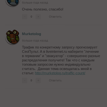
больше года назад
Очень полезно, спасибо!
-
0
+
Ответить
Murketolog
больше года назад
Трафик по конкретному запросу прогнозирует
СеоПульт. А в liveinternet.ru наберите "лечение
в германии" и "эвакуатор" - совершенно разные
распределения получите! Так что с каждым
топовым запросом нужно индивидуально
считать. Данная тема освещалась мной в
статье:
http://murketolog.ru/traffic-count/
-
0
+
Ответить