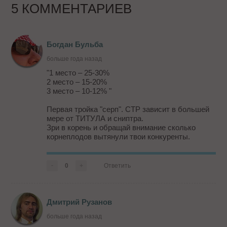
5 КОММЕНТАРИЕВ
Богдан Бульба
больше года назад
"1 место – 25-30%
2 место – 15-20%
3 место – 10-12% "
Первая тройка "серп". СТР зависит в большей
мере от ТИТУЛА и сниптра.
Зри в корень и обращай внимание сколько
корнеплодов вытянули твои конкуренты.
Стратегическая ошибка - отталкиваться от
цифр статистики поисковых систем.
-
0
+
Ответить
Ответьте на вопрос - зачем поисковик дает эти
цифры, и для каких целей. Реальный СТР
выдачи и СТР рекламы могут отличаться в
РАЗЫ ( ка...
Дмитрий Рузанов
больше года назад