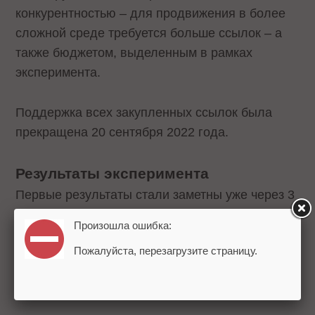
конкурентностью – для продвижения в более
сложной среде требуется больше ссылок – а
также бюджетом, выделенным в рамках
эксперимента.
Поддержка всех закупленных ссылок была
прекращена 20 сентября 2022 года.
Результаты эксперимента
Первые результаты стали заметны уже через 3
недели. Наметился отчетливый рост во всех
Произошла ошибка:
продвигаемых кластерах. Через месяц после
Пожалуйста, перезагрузите страницу.
закупки он сохранялся и достиг в среднем
10%, улучшение в рамках группы составило
примерно 20-25 позиций.