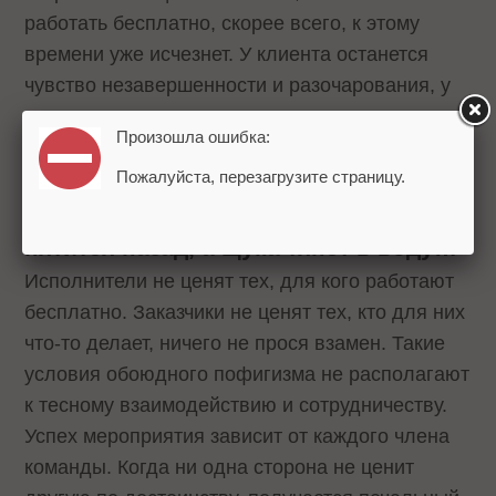
работать бесплатно, скорее всего, к этому
времени уже исчезнет. У клиента останется
чувство незавершенности и разочарования, у
исполнителя – напрасно потраченного
Произошла ошибка:
времени.
Пожалуйста, перезагрузите страницу.
Довод 3: лебедь рвется в небеса, рак
пятится назад, а щука тянет в воду…
Исполнители не ценят тех, для кого работают
бесплатно. Заказчики не ценят тех, кто для них
что-то делает, ничего не прося взамен. Такие
условия обоюдного пофигизма не располагают
к тесному взаимодействию и сотрудничеству.
Успех мероприятия зависит от каждого члена
команды. Когда ни одна сторона не ценит