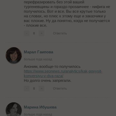
перефразировать без этой вашей
тургеневщины и гораздо прозаичнее - нифига не
получилось. Вот и все. Вы все крутые только
на словах, но плюс к этому еще и заказчики у
вас плохие. Ну да понятно, когда не получается
- плохие все.
-
0
+
Ответить
Марал Гаипова
больше года назад
Аноним, вообще-то получилось
https://www.seonews.ru/analytics/kak-povysit-
konversiyu-v-dva-raza/
Но долго очень запрягали.
-
0
+
Ответить
Марина Ибушева
больше года назад