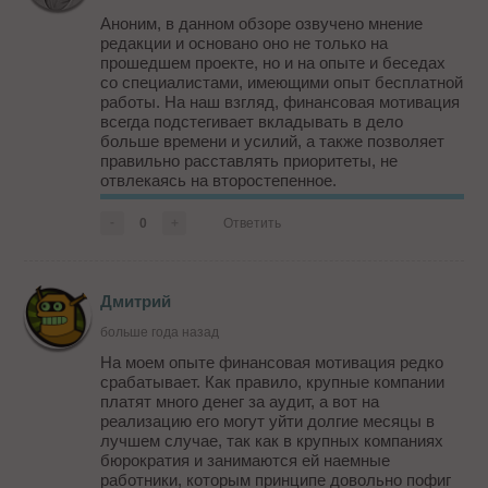
Аноним, в данном обзоре озвучено мнение
редакции и основано оно не только на
прошедшем проекте, но и на опыте и беседах
со специалистами, имеющими опыт бесплатной
работы. На наш взгляд, финансовая мотивация
всегда подстегивает вкладывать в дело
больше времени и усилий, а также позволяет
правильно расставлять приоритеты, не
отвлекаясь на второстепенное.
Что касается конкретно "Битвы за конверсию",
-
0
+
Ответить
то клиенты остались довольны, и работы на
сайтах ведутся до сих пор. Компа...
Дмитрий
больше года назад
На моем опыте финансовая мотивация редко
срабатывает. Как правило, крупные компании
платят много денег за аудит, а вот на
реализацию его могут уйти долгие месяцы в
лучшем случае, так как в крупных компаниях
бюрократия и занимаются ей наемные
работники, которым принципе довольно пофиг