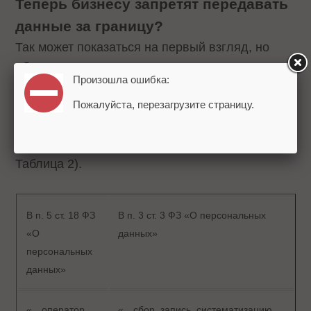
Теперь бизнесу запретят передавать
данные за границу?
Так может показаться на первый взгляд, но
обратим внимание на перечень возможных
Произошла ошибка:
действий с персональным данными в статье
(он остался без изменений) и сравним его с
Пожалуйста, перезагрузите страницу.
перечнем поименованных действий по
обработке персональных данных в законе (см.
Таблица 2).
В п. 5 ст. 18 ФЗ
В п. 3 ст. 3 ФЗ «О персональных
«О
данных»
персональных
данных»
«…оператор
«…сбор, запись, систематизацию,