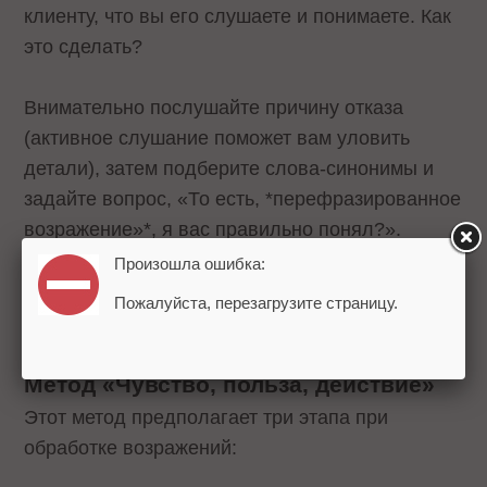
клиенту, что вы его слушаете и понимаете. Как
это сделать?
Внимательно послушайте причину отказа
(активное слушание поможет вам уловить
детали), затем подберите слова-синонимы и
задайте вопрос, «То есть, *перефразированное
возражение»*, я вас правильно понял?».
Обязательно закончите предложение
Произошла ошибка:
вопросом, чтобы вы смогли разрешить
Пожалуйста, перезагрузите страницу.
ситуацию в свою пользу.
Метод «Чувство, польза, действие»
Этот метод предполагает три этапа при
обработке возражений: