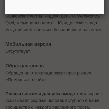
Способы оплаты
Банковские карты, Яндекс.Деньги, WebMoney,
Qiwi, терминалы оплаты. Юридические лица
могут воспользоваться безналичным расчетом.
Мобильная версия
Отсутствует.
Обратная связь
Обращение в техподдержку через раздел
«Помощь» на сайте.
Плюсы системы для рекламодателя:
сервис
показывает, сколько человек вступило в ваше
сообщество с каждого рекламного поста.