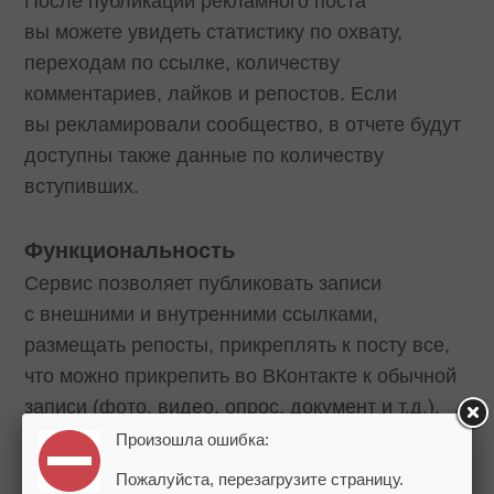
После публикации рекламного поста
вы можете увидеть статистику по охвату,
переходам по ссылке, количеству
комментариев, лайков и репостов. Если
вы рекламировали сообщество, в отчете будут
доступны также данные по количеству
вступивших.
Функциональность
Сервис позволяет публиковать записи
с внешними и внутренними ссылками,
размещать репосты, прикреплять к посту все,
что можно прикрепить во ВКонтакте к обычной
записи (фото, видео, опрос, документ и т.д.).
Отчеты можно выгружать в форматах HTML,
Произошла ошибка:
XLS, CSV.
Пожалуйста, перезагрузите страницу.