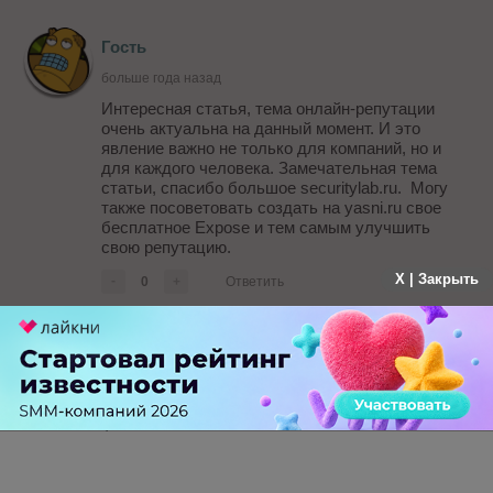
Гость
больше года назад
Интересная статья, тема онлайн-репутации
очень актуальна на данный момент. И это
явление важно не только для компаний, но и
для каждого человека. Замечательная тема
статьи, спасибо большое securitylab.ru. Могу
также посоветовать создать на yasni.ru свое
бесплатное Expose и тем самым улучшить
свою репутацию.
X | Закрыть
-
0
+
Ответить
Гость
больше года назад
;) И
-
0
+
Ответить