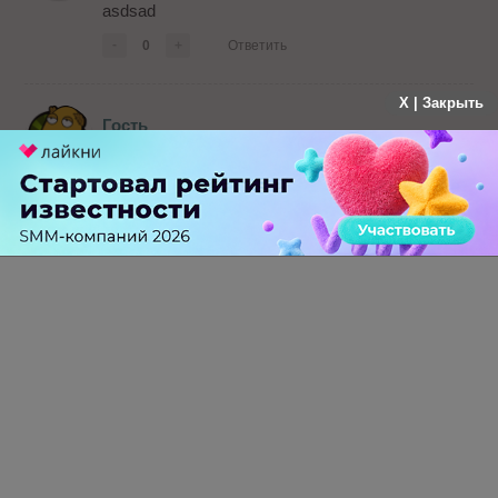
asdsad
-
0
+
Ответить
X | Закрыть
Гость
больше года назад
статья ни о чем (так, общие фразы о том что
надо улучшать сайт, а о том как это делать -
нет), вероятно надо идти на Google и там
читать обо всем,
-
0
+
Ответить