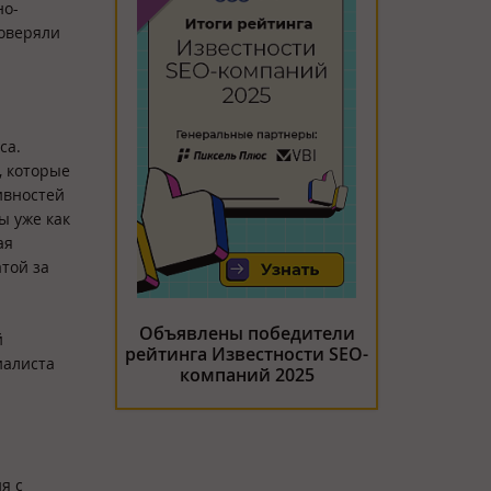
но-
доверяли
са.
, которые
ивностей
ы уже как
ая
той за
Объявлены победители
й
рейтинга Известности SEO-
иалиста
компаний 2025
я с