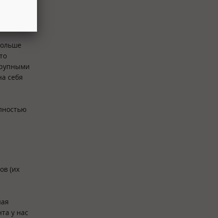
оекту в
больше
то
крупными
на себя
олностью
ов (их
ная
нта у нас