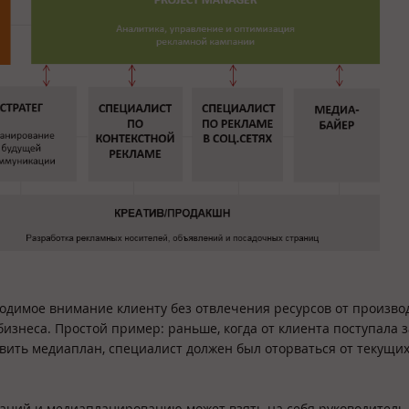
ходимое внимание клиенту без отвлечения ресурсов от производ
изнеса. Простой пример: раньше, когда от клиента поступала 
ить медиаплан, специалист должен был оторваться от текущих
паний и медиапланированию может взять на себя руководитель