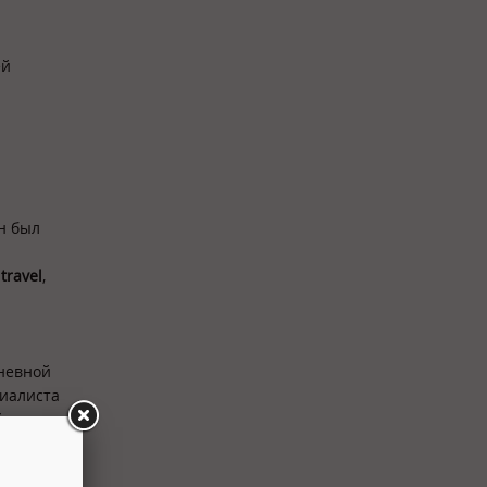
ей
н был
а
travel
,
дневной
циалиста
й