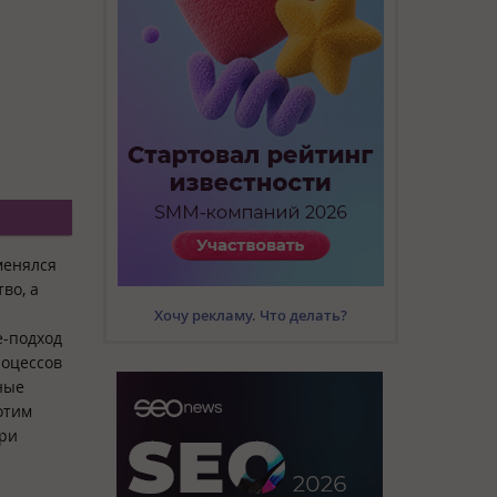
 менялся
во, а
Хочу рекламу. Что делать?
e-подход
роцессов
ные
отим
при