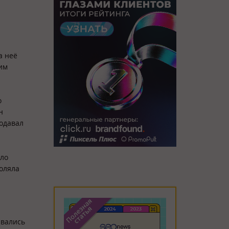
а неё
им
о
н
одавал
ыло
воляла
ивались