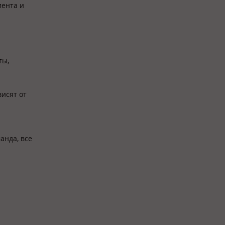
иента и
ты,
исят от
анда, все