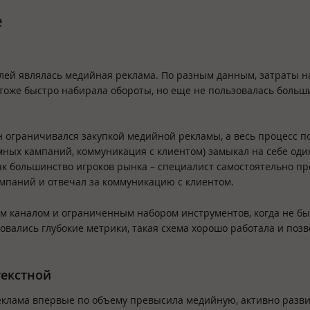
е
лей являлась медийная реклама. По разным данным, затраты н
 тоже быстро набирала обороты, но еще не пользовалась больш
н ограничивался закупкой медийной рекламы, а весь процесс п
ных кампаний, коммуникация с клиентом) замыкал на себе оди
ак большинство игроков рынка – специалист самостоятельно пр
мпаний и отвечал за коммуникацию с клиентом.
ним каналом и ограниченным набором инструментов, когда не б
овались глубокие метрики, такая схема хорошо работала и поз
текстной
реклама впервые по объему превысила медийную, активно разв