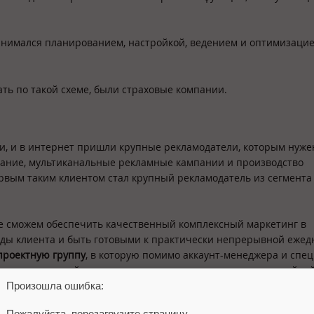
занимался планированием, настройкой, ведением и оптимизаци
ть по такой схеме, были страховые компании.
, и в интернет пришли крупные рекламодатели, которым нуже
вание, мультиканальные рекламные кампании и производство
рвым таким клиентом стал крупный рекламодатель из сегмент
е сможем обеспечить качественный комплексный маркетинг в
нды клиента и быть готовыми к практически непрерывной еже
проектную группу
, в которую помимо аккаунт-менеджера и спе
аргетированной рекламе в социальных сетях, закупке медийно
ами).
Произошла ошибка:
Пожалуйста, перезагрузите страницу.