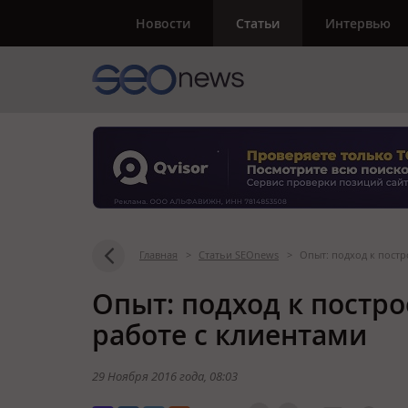
Новости
Статьи
Интервью
Главная
>
Статьи SEOnews
>
Опыт: подход к пост
Опыт: подход к постр
работе с клиентами
29 Ноября 2016 года
, 08:03