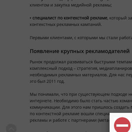
клиентом и закупка медийной рекламы;
•
специалист по контекстной рекламе
, который 
контекстных рекламных кампаний.
Первыми клиентами, с которыми мы стали работа
Появление крупных рекламодателей
Рынок продолжал развиваться быстрыми темпами
комплексный подход – стратегия, медиапланиро
необходимых рекламных материалов. Для нас пе
это был 2011 год.
Мы понимали, что при существующем подходе н
интернете. Необходимо было стать частью кома
коммуникации. Для этого нам пришлось создать
по контекстной рекламе вошли специалисты по т
рекламы и работе с партнерами (мета-поисковик