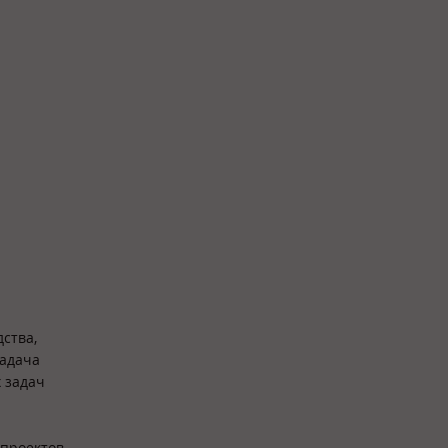
ства,
задача
 задач
 проектов