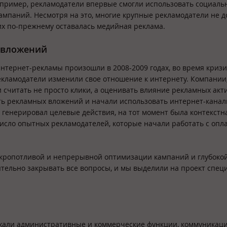
апример, рекламодатели впервые смогли использовать социаль
ампаний. Несмотря на это, многие крупные рекламодатели не 
их по-прежнему оставалась медийная реклама.
 вложений
тернет-рекламы произошли в 2008-2009 годах, во время кризи
кламодатели изменили свое отношение к интернету. Компании
и считать не просто клики, а оценивать влияние рекламных акт
ть рекламных вложений и начали использовать интернет-канал
генерировал целевые действия, на тот момент была контекстн
число опытных рекламодателей, которые начали работать с опла
– кропотливой и непрерывной оптимизации кампаний и глубоко
ятельно закрывать все вопросы, и мы выделили на проект спец
ежали административные и коммерческие функции, коммуникаци