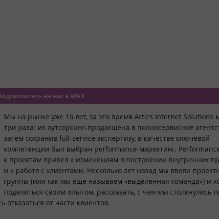
Подпишитесь на нас в MAX
Мы на рынке уже 16 лет, за это время Artics Internet Solutions
три раза: из аутсорсинг-продакшена в полносервисное агентст
затем сохранив full-service экспертизу, в качестве ключевой
компетенции был выбран performance-маркетинг. Performanc
к проектам привел к изменениям в построении внутренних п
и к работе с клиентами. Несколько лет назад мы ввели проект
группы (или как мы еще называем «выделенная команда») и х
поделиться своим опытом, рассказать, с чем мы столкнулись 
 отказаться от части клиентов.