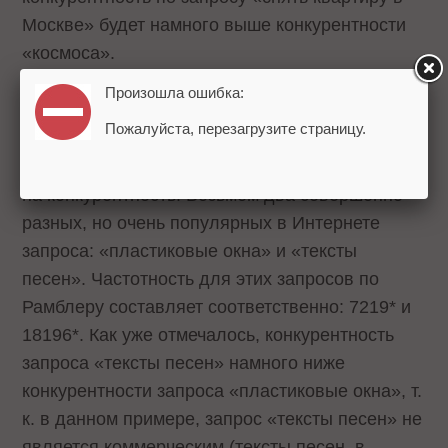
Москве» будет намного выше конкурентности
«космоса».
Произошла ошибка:
3. Фактор влияния тематики запроса
Пожалуйста, перезагрузите страницу.
Теперь исследуем влияние тематики запроса
на конкурентность. Возьмем два совершенно
разных, но очень популярных в Интернете
запроса: «пластиковые окна» и «тексты
песен». Частотность для этих запросов по
Рамблеру составляет соответственно: 7219* и
18196*. Как уже отмечалось, конкурентность
запроса «тексты песен» намного ниже
конкурентности запроса «пластиковые окна», т.
к. в данном примере, запрос «тексты песен» не
является коммерческим (тексты песен, в