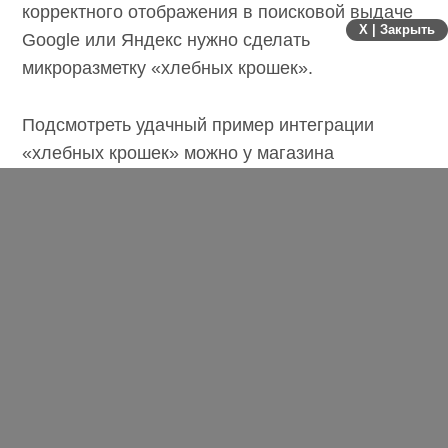
линейке не должна содержать ссылку на саму
X | Закрыть
себя. А для корректного отображения в
поисковой выдаче Google или Яндекс нужно
сделать микроразметку «хлебных крошек».
Подсмотреть удачный пример интеграции
«хлебных крошек» можно у магазина
Brandshop, где от выбранного товара вы
легко вернетесь к любой из предыдущих
категорий.