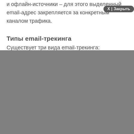
X | Закрыть
С помощью email-трекинга можно
отслеживать и офлайн-источники – для этого
выделенный email-адрес закрепляется за
конкретным каналом трафика.
Типы email-трекинга
Существует три вида email-трекинга:
динамический, статический, смешанный. В
таблице ниже покажем в чем разница между
ними.
Тип email-
Особенности работы
трекинга