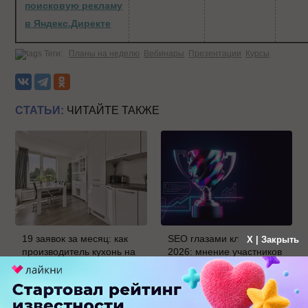
поисковую рекламу
в Яндекс.Директе
Теги:
Планы на неделю
Вебинары
Презентации
Курсы
СТАТЬИ:
ЧИТАЙТЕ ТАКЖЕ
19 заявок за месяц: как
SEO глазами клиентов
X | Закрыть
производитель кухонь на
2026: мнение участников
заказ протестировал
о развитии отрасли и
Авито Рекламу в Самаре
результатах рейтинга.
Часть 2