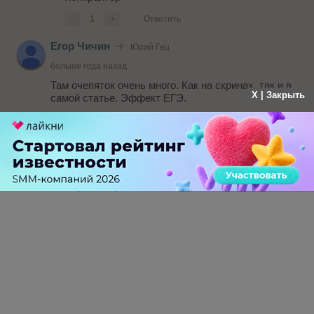
-
1
+
Ответить
Егор Чичин
Юрий Гец
больше года назад
Там очепяток очень много. Как на скринах, так и в
X | Закрыть
самой статье. Эффект ЕГЭ.
-
0
+
Ответить
Юрий Гец
больше года назад
На первом скриншоте очень много опечаток.
-
1
+
Ответить