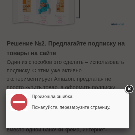
Решение №2. Предлагайте подписку на
товары на сайте
Один из способов это сделать – использовать
подписку. С этим уже активно
экспериментирует Amazon, предлагая не
просто купить товар, а оформить подписку
сразу на несколько экземпляров, причем не
Произошла ошибка:
только для таких очевидных покупок, как
Пожалуйста, перезагрузите страницу.
подгузники или корм для животных, но и
товаров сферы health&beauty. Например,
вместо одной баночки крема, интернет-