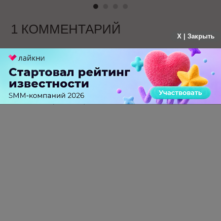
1 КОММЕНТАРИЙ
X | Закрыть
антон олегович кульбачевский
больше года назад
разводи , разводи лохов!!! для дебилов эту
стряпню заряжяжаешь? они схавают.
-
0
+
Ответить