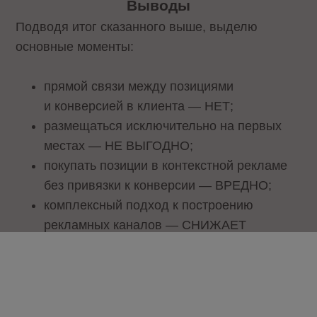
Выводы
Подводя итог сказанного выше, выделю
основные моменты:
прямой связи между позициями
и конверсией в клиента — НЕТ;
размещаться исключительно на первых
местах — НЕ ВЫГОДНО;
покупать позиции в контекстной рекламе
без привязки к конверсии — ВРЕДНО;
комплексный подход к построению
рекламных каналов — СНИЖАЕТ
РАСХОДЫ.
Теги:
Конверсия
Интернет-реклама
Контекстная
реклама
Трафик
CTR