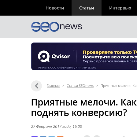
Новости
Статьи
Интервью
Главная
>
Статьи SEOnews
>
Приятные мелочи. Как
Приятные мелочи. Как 
поднять конверсию?
27 Февраля 2017 года
, 16:00