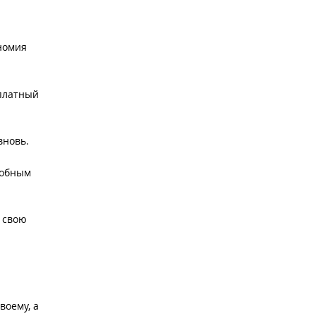
ономия
(платный
вновь.
добным
 свою
воему, а