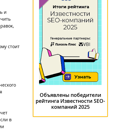
ь и
ичить
равок,
ому стоит
ческого
я
Объявлены победители
рейтинга Известности SEO-
компаний 2025
счет
сли в
ии