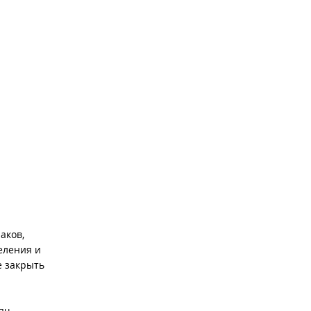
аков,
еления и
е закрыть
сяч