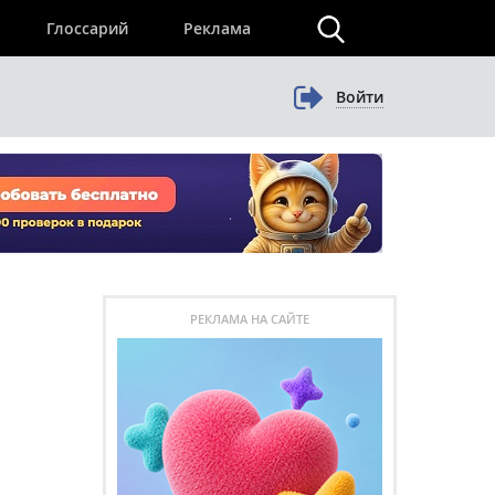
×
Глоссарий
Реклама
Войти
РЕКЛАМА НА САЙТЕ