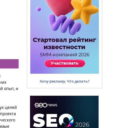
и
Хочу рекламу. Что делать?
них
й опыт, и
ух целей
 проекта
рческого
самые