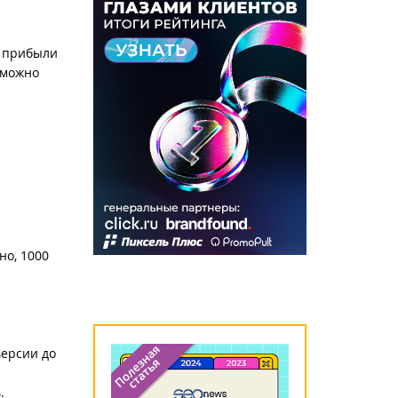
ко прибыли
 можно
но, 1000
версии до
.