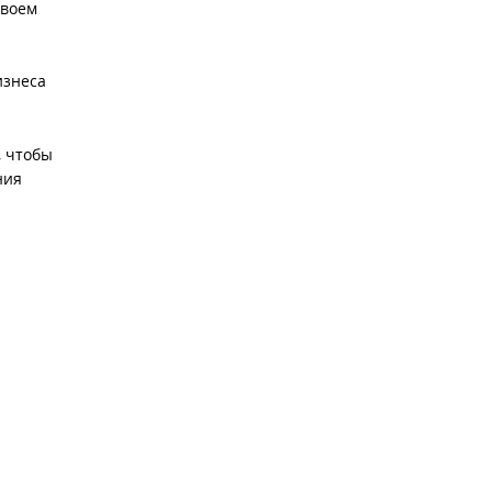
своем
изнеса
, чтобы
ния