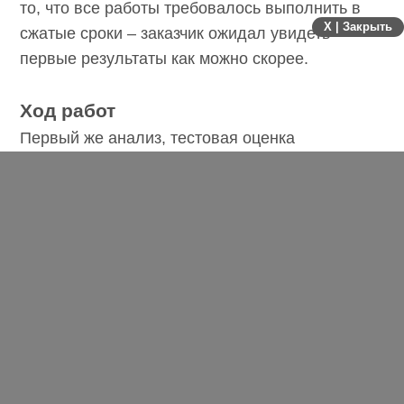
то, что все работы требовалось выполнить в
X | Закрыть
сжатые сроки – заказчик ожидал увидеть
первые результаты как можно скорее.
Ход работ
Первый же анализ, тестовая оценка
семантического ядра и сравнение с
конкурентами показали, что сайт в своем
текущем виде не пригоден для продвижения.
Это касалось структуры ресурса, а также
страниц и управления разделами. Необходимо
было найти другое решение – например,
создать для каждой процедуры отдельную
страницу, которая будет включать все
относящиеся к ней услуги.