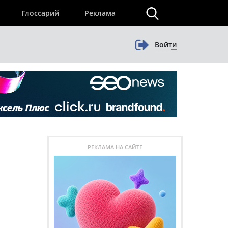
×
Глоссарий
Реклама
Войти
РЕКЛАМА НА САЙТЕ