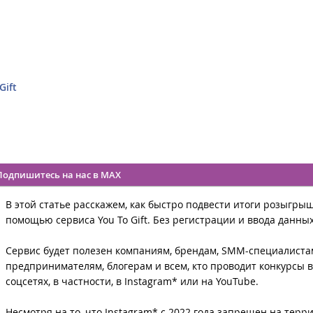
Gift
Подпишитесь на нас в MAX
В этой статье расскажем, как быстро подвести итоги розыгрыш
помощью сервиса You To Gift. Без регистрации и ввода данных
Сервис будет полезен компаниям, брендам, SMM-специалиста
предпринимателям, блогерам и всем, кто проводит конкурсы в
соцсетях, в частности, в Instagram* или на YouTube.
Несмотря на то, что Instagram* с 2022 года запрещен на терр