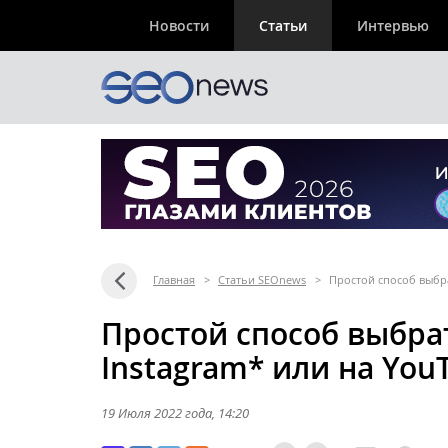
Новости
Статьи
Интервью
Главная
>
Статьи SEOnews
>
Простой способ выбра
Простой способ выбра
Instagram* или на You
19 Июля 2022 года
, 14:20