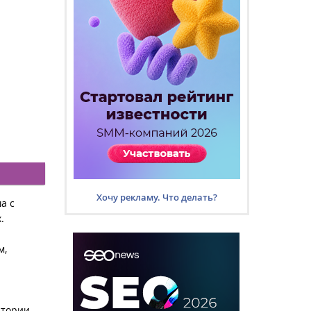
Хочу рекламу. Что делать?
а с
.
м,
итории