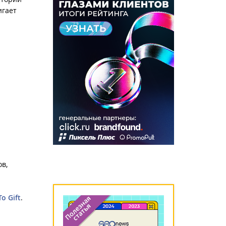
игает
ов,
To Gift
.