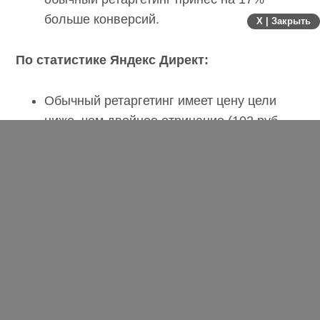
больше конверсий.
X | Закрыть
По статистике Яндекс Директ:
Обычный ретаргетинг имеет цену цели
ниже, чем двойное отрицание (102 руб.
против 132 руб.).
CTR немного выше (0,46% против 0,40%).
И чтобы полностью быть уверенными в
результатах, мы воспользовались
калькулятором достоверности А/Б-тестов:
Вероятность, что сегмент B (двойное
отрицание) лучше сегмента А (обычный