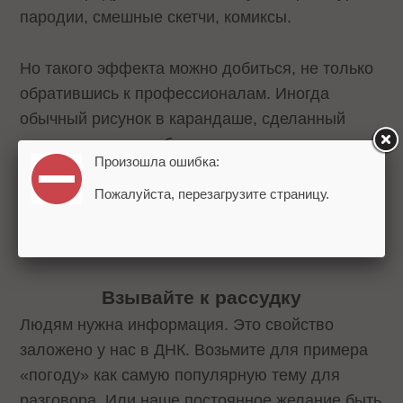
пародии, смешные скетчи, комиксы.
Но такого эффекта можно добиться, не только
обратившись к профессионалам. Иногда
обычный рисунок в карандаше, сделанный
школьником, способен получить сотни тысяч
Произошла ошибка:
ссылок. В таком случае ваша задача
заключается в том, чтобы предугадать, что
Пожалуйста, перезагрузите страницу.
будет смешно для большинства
пользователей.
Взывайте
к
рассудку
Людям нужна информация. Это свойство
заложено у нас в ДНК. Возьмите для примера
«погоду» как самую популярную тему для
разговора. Или наше постоянное желание быть