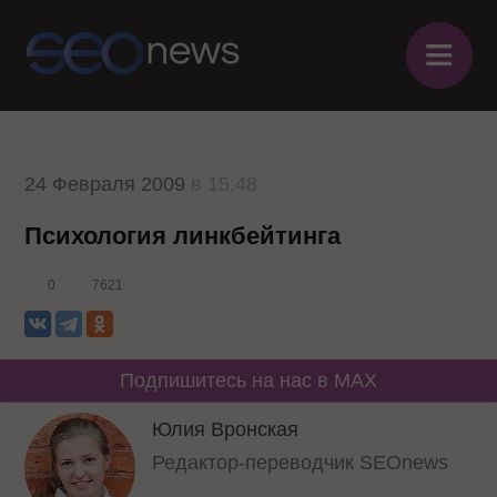
≡
24 Февраля 2009
в 15:48
Психология линкбейтинга
0
7621
Подпишитесь на нас в MAX
Юлия Вронская
Редактор-переводчик SEOnews