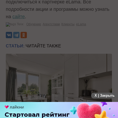
подключиться к партнерке eLama. Все
подробности акции и программы можно узнать
на
сайте
.
Теги:
Обучение
Агентствам
Клиенты
eLama
СТАТЬИ:
ЧИТАЙТЕ ТАКЖЕ
X | Закрыть
19 заявок за месяц: как производитель кухонь на заказ
протестировал Авито Рекламу в Самаре