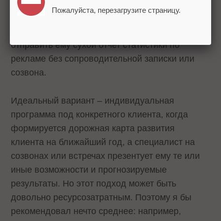
Наверное, худший вариант – отправить
Пожалуйста, перезагрузите страницу.
клиенту ссылку на статью и попросить
ознакомиться с материалом. Это все равно, что
отправить ему сухой отчет статистики по
рекламе без сопроводительной записки или
созвона.
Идеальный вариант – индивидуальная
программа под конкретного клиента, когда
формируется дорожная карта развития
клиента на ближайший год, а специалист на
созвонах или встречах презентует ему те или
иные возможности и прогнозируемые
результаты. Но этот подход может быть
довольно ресурсозатратным. Поэтому я бы
рекомендовал нечто среднее: например,