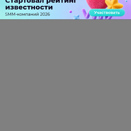
По названию можно понять что речь идет обо
всех CMS, а на деле приводятся цифры о
"коробках" которые используют вебстудии е
ище приплели опер сорс.
А если еще глубже копнуть, то можно
проследить заказной хараткер целого цикла
подобных статей.
-
0
+
Ответить
Ренат Зайдуллин
больше года назад
А можно не копать непонятно чего (или
аргументировать подборкой "заказных" статей),
а провести свое исследование :)
-
1
+
Ответить