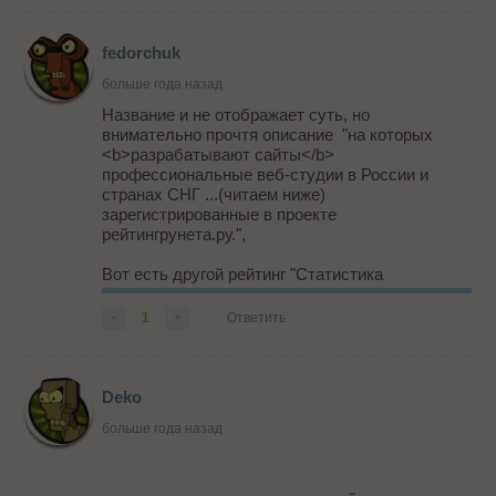
fedorchuk
больше года назад
Название и не отображает суть, но
внимательно прочтя описание "на которых
<b>разрабатывают сайты</b>
профессиональные веб-студии в России и
странах СНГ ...(читаем ниже)
зарегистрированные в проекте
рейтингрунета.ру.",
Вот есть другой рейтинг "Статистика
<b>использования CMS</b>" в целом сегменте
интернета:
http://wappalyzer.com/stats/cat/CMS
-
1
+
Ответить
Deko
больше года назад