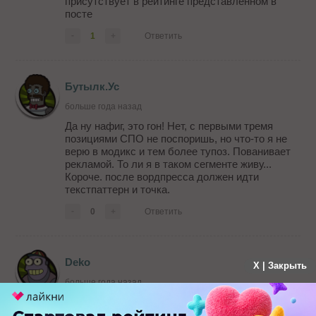
присутствует в рейтинге представленном в
посте
-
1
+
Ответить
Бутылк.Ус
больше года назад
Да ну нафиг, это гон! Нет, с первыми тремя
позициями СПО не поспоришь, но что-то я не
верю в модикс и тем более тупоз. Пованивает
рекламой. То ли я в таком сегменте живу...
Короче. после вордпресса должен идти
текстпаттерн и точка.
-
0
+
Ответить
Deko
X | Закрыть
больше года назад
Название исследования не отображает его
суть.