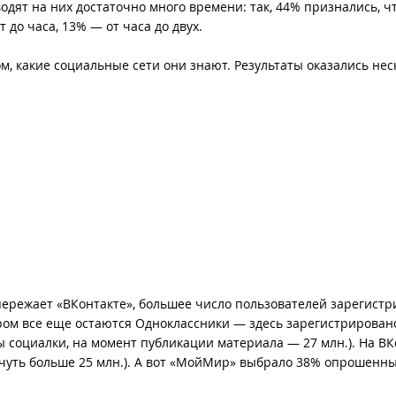
т на них достаточно много времени: так, 44% признались, чт
 до часа, 13% — от часа до двух.
м, какие социальные сети они знают. Результаты оказались нес
пережает «ВКонтакте», большее число пользователей зарегист
ером все еще остаются Одноклассники — здесь зарегистрирован
социалки, на момент публикации материала — 27 млн.). На ВК
чуть больше 25 млн.). А вот «МойМир» выбрало 38% опрошенны