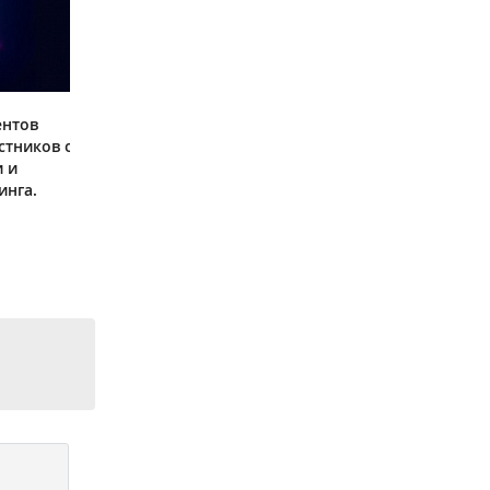
ентов
стников о
и и
инга.