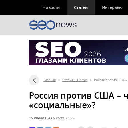
Новости
Статьи
Интервью
Главная
>
Статьи SEOnews
>
Россия против США –
Россия против США – 
«социальные»?
15 Января 2009 года
, 15:33