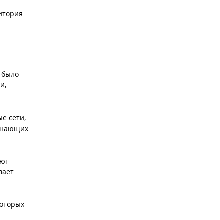
дитория
а было
и,
ые сети,
 знающих
ают
вает
которых