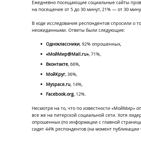
Ежедневно посещающие социальные сайты проводя
на посещение от 5 до 30 минут, 21% — от 30 минут
В ходе исследования респондентов спросили о то
неожиданными. Ответы были следующие:
Одноклассники
, 92% опрошенных,
«МойМир@Mail.ru»
, 71%,
Вконтакте
, 66%,
МойКруг
, 36%,
Myspace.ru
, 14%,
Facebook.org
, 12%.
Несмотря на то, что по известности «МойМир» о
все же на питерской социальной сети. Хотя лид
опрошенных (по информации с главной страницы 
сидят 44% респондентов (на момент публикации 