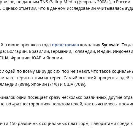
исов, по данным TNS Gallup Media (февраль 2008г.),
в России
а. Однако отметим, что в данном исследовании учитывалась ау
ей в июне прошлого года
представила
компания
Synovate
. Тогд
ра: Болгарии, Бразилии, Германии, Голландии, Индии, Индонези
, США, Франции, ЮАР и Японии.
 людей по всему миру до сих пор не знают, что такое социальн
 начинают терять к ним интерес. Самый высокий процент людей
лландии (89%), Японии (71%) и США (70%).
оциалок одни посещает сразу несколько различных, другие отд
нство «разносторонних» пользователей, как выяснилось, прожи
очти 150 различных социальных платформ, фаворитами среди 