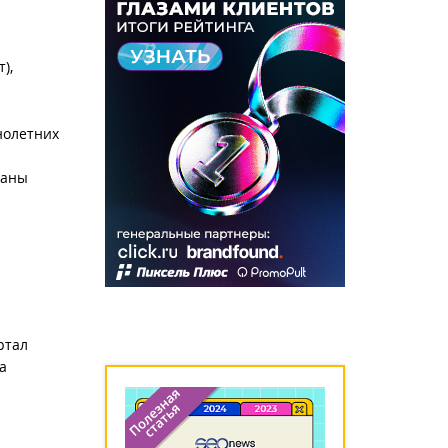
),
нолетних
ваны
ртал
а