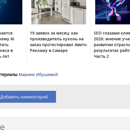
нается
19 заявок за месяц: как
SEO глазами кли
чему AI
производитель кухонь на
2026: мнение уча
тать
заказ протестировал Авито
развитии отрасл
неса в
Рекламу в Самаре
результатах рейт
 лет
Часть 2
материалы
Марине Ибушевой
Добавить комментарий