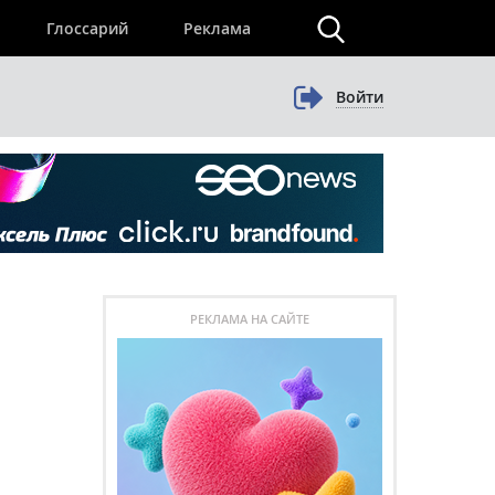
×
Глоссарий
Реклама
Войти
РЕКЛАМА НА САЙТЕ