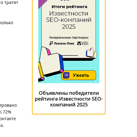
о тратят
колько
Объявлены победители
рейтинга Известности SEO-
компаний 2025
рировано
о 72%
онтакте
х.