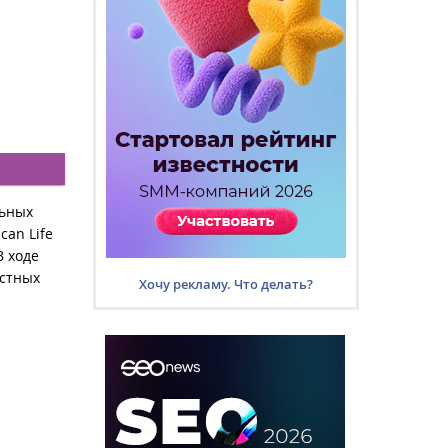
ьных
can Life
В ходе
астных
Хочу рекламу. Что делать?