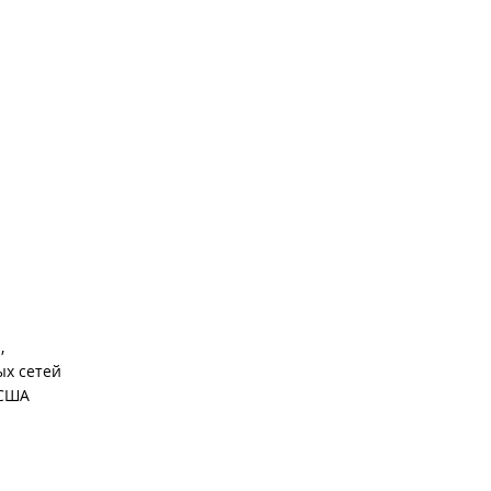
,
ых сетей
 США