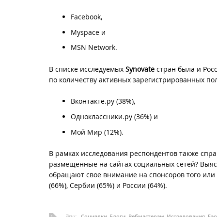
Facebook,
Myspace и
MSN Network.
В списке исследуемых
Synovate
стран была и Рос
по количеству активных зарегистрированных по
Вконтакте.ру (38%),
Одноклассники.ру (36%) и
Мой Мир (12%).
В рамках исследования респондентов также спр
размещенные на сайтах социальных сетей? Выясн
обращают свое внимание на спонсоров того или
(66%), Сербии (65%) и России (64%).
Теги:
Социалки
Блоги
Вебмастерам
Исследования
Fac