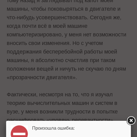
тому назад я заглядывал под капот моей
машины, чтобы поковыряться в двигателе и
что-нибудь усовершенствовать. Сегодня же,
когда почти всё в моей машине
компьютеризировано, у меня нет возможности
вносить свои изменения. Но с учетом
поддержания бесперебойной работы моей
машины, я абсолютно счастлив при таком
положении вещей и ничуть не скучаю по дням
«прозрачности двигателя».
Фактически, несмотря на то, что я изучал
теорию вычислительных машин и систем в
вузе, у меня возникли трудности в попытке
расшифровать «уровень релевантности»,
Произошла ошибка:
который появляется рядом с каждым