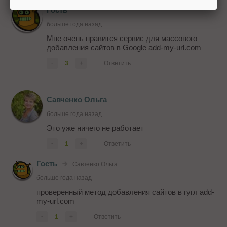
Гость
больше года назад
Мне очень нравится сервис для массового
добавления сайтов в Google add-my-url.com
-
3
+
Ответить
Савченко Ольга
больше года назад
Это уже ничего не работает
-
1
+
Ответить
Гость
Савченко Ольга
больше года назад
проверенный метод добавления сайтов в гугл add-
my-url.com
-
1
+
Ответить