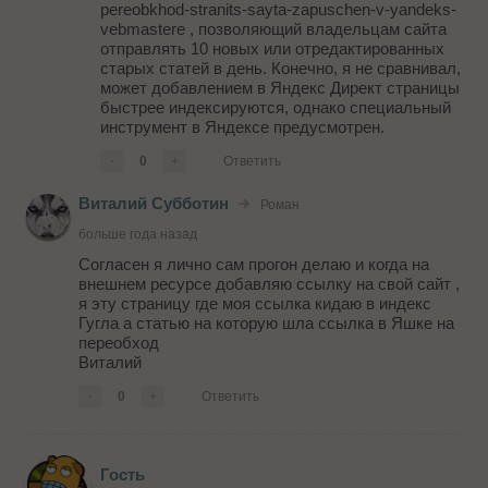
pereobkhod-stranits-sayta-zapuschen-v-yandeks-
vebmastere , позволяющий владельцам сайта
отправлять 10 новых или отредактированных
старых статей в день. Конечно, я не сравнивал,
может добавлением в Яндекс Директ страницы
быстрее индексируются, однако специальный
инструмент в Яндексе предусмотрен.
-
0
+
Ответить
Виталий Субботин
Роман
больше года назад
Согласен я лично сам прогон делаю и когда на
внешнем ресурсе добавляю ссылку на свой сайт ,
я эту страницу где моя ссылка кидаю в индекс
Гугла а статью на которую шла ссылка в Яшке на
переобход
Виталий
-
0
+
Ответить
Гость