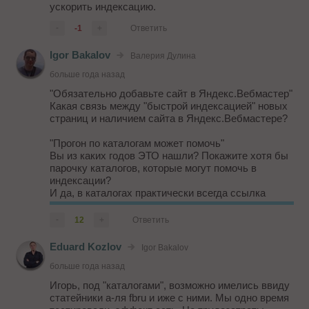
ускорить индексацию.
-
-1
+
Ответить
Igor Bakalov
Валерия Дулина
больше года назад
"Обязательно добавьте сайт в Яндекс.Вебмастер"
Какая связь между "быстрой индексацией" новых
страниц и наличием сайта в Яндекс.Вебмастере?
"Прогон по каталогам может помочь"
Вы из каких годов ЭТО нашли? Покажите хотя бы
парочку каталогов, которые могут помочь в
индексации?
И да, в каталогах практически всегда ссылка
ставится на морду, а если мне внутряк надо
"ускорить", то что?
-
12
+
Ответить
"Если добавлять страницы с ...
Eduard Kozlov
Igor Bakalov
больше года назад
Игорь, под "каталогами", возможно имелись ввиду
статейники а-ля fbru и иже с ними. Мы одно время