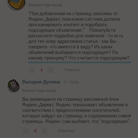
больше года назад
"При добавлении на страницу рекламы от
Яндекс.Директ, поисковая система должна
просканировать контент и подобрать
подходящее объявление." Пожалуйста
разъясните подробно для новичков - то есть
для тех кому адресована статья - как Вы
говорите- что имеется в виду? Из каких
объявлений выбирается подходящее? По
какому принципу? Что считается подходящим?
Если я даю в контексте одну ключевую фразу с
одним объявлением на страницу которую хочу
-
-1
+
Ответить
засветить поисковикам- эт...
Валерия Дулина
Гость
больше года назад
Вы размещаете на страницу рекламный блок
Яндекс.Директ, Яндекс показывает объявления в
соответствии с предпочтениями посетителей,
которые зайдут на страницу, и содержанием самой
страницы. Яндекс сам выберет, что "подходящее".
-
-2
+
Ответить