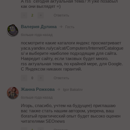
А rss сегодня актуальная тема? Я уже позабыл
как они выглядят =)
-
2
+
Ответить
Валерия Дулина
Гость
больше года назад
посмотрите какие каталоги яндекс просматривает
yaca.yandex.ru/yca/cat/Computers/Internet/Catalogue
s/ и выберите наиболее подходящие для сайта.
Навредит сайту, если таковых будет много.
rss актуальная тема, по крайней мере, для Google.
С Яндексом никаких гарантий.
-
0
+
Ответить
Жанна Рожкова
Igor Bakalov
больше года назад
Игорь, спасибо, учтем на будущее) приглашаю
вас также стать нашим автором, уверена, ваш
богатый практический опыт будет высоко оценен
читателями SEOnews