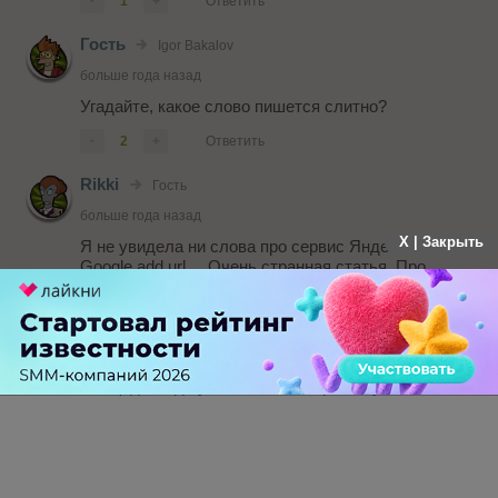
-
1
+
Ответить
Гость
Igor Bakalov
больше года назад
Угадайте, какое слово пишется слитно?
-
2
+
Ответить
Rikki
Гость
больше года назад
X | Закрыть
Я не увидела ни слова про сервис Яндекса и
Google add url.....Очень странная статья. Про
социальные сети, в частности, про Twitter - да,
действительно, карта сайта - да....но остальное
морально устарело...Размещать у себя на
странице рекламу Яндекс Директ, если я не
зарабатываю на сайте, как на рекламной
площадке....да у меня клиенты разбегутся...
-
4
+
Ответить