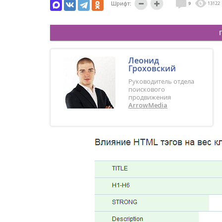
Шрифт:
9
13122
Леонид
Гроховский
Руководитель отдела
поискового
продвижения
ArrowMedia