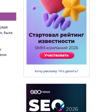
ервая
я
, была
ы
пени
Хочу рекламу. Что делать?