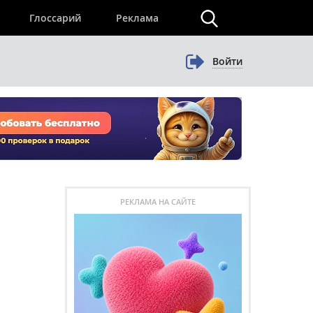
×
Глоссарий
Реклама
Войти
РЕКЛАМА НА САЙТЕ