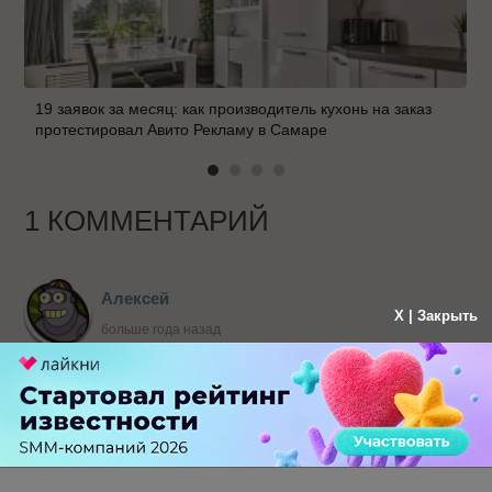
19 заявок за месяц: как производитель кухонь на заказ
протестировал Авито Рекламу в Самаре
1 КОММЕНТАРИЙ
Алексей
X | Закрыть
больше года назад
Оптимизация и развитие вот, что требовалось
для моего сайта. В
exiterra.com/seo/optimizatsiya-sayta/ мне
предоставили бесплатный SEO-аудит,
преимуществом услуги решил
воспользоваться.
-