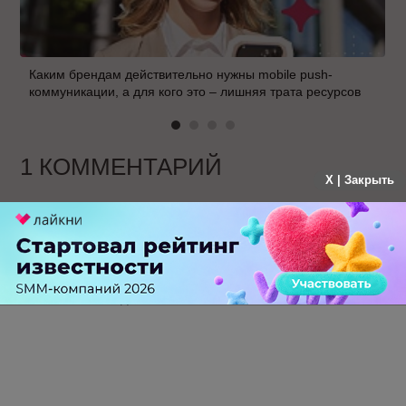
Каким брендам действительно нужны mobile push-
коммуникации, а для кого это – лишняя трата ресурсов
1 КОММЕНТАРИЙ
X | Закрыть
Максим
больше года назад
Ссылки работают в я ндеае тоже по вашим
исследованиям?
-
0
+
Ответить