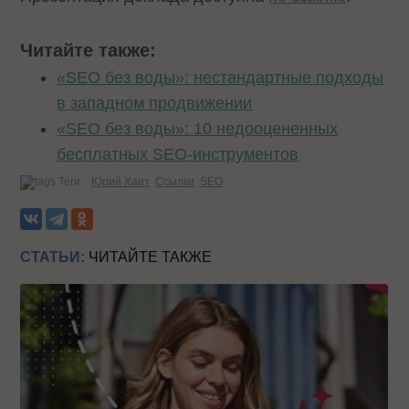
Читайте также:
«SEO без воды»: нестандартные подходы
в западном продвижении
«SEO без воды»: 10 недооцененных
бесплатных SEO-инструментов
Теги:
Юрий Хаит
Ссылки
SEO
СТАТЬИ:
ЧИТАЙТЕ ТАКЖЕ