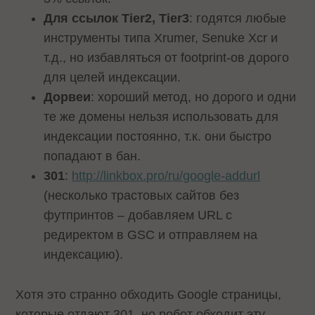
Для ссылок Tier2, Tier3
: годятся любые
инструменты типа Xrumer, Senuke Xcr и
т.д., но избавляться от footprint-ов дорого
для целей индексации.
Дорвеи
: хороший метод, но дорого и одни
те же домены нельзя использовать для
индексации постоянно, т.к. они быстро
попадают в бан.
301
:
http://linkbox.pro/ru/google-addurl
(несколько трастовых сайтов без
футпринтов – добавляем URL с
редиректом в GSC и отправляем на
индексацию).
Хотя это странно обходить Google страницы,
которые отдают 301, но робот обходит эту