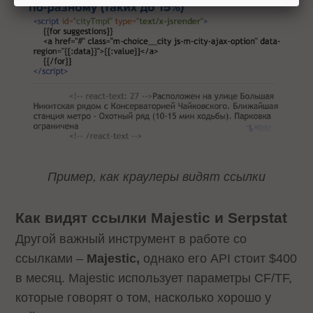
Пример, как краулеры видят ссылки
Как видят ссылки Majestic и Serpstat
Другой важный инструмент в работе со
ссылками –
Majestic,
однако его API стоит $400
в месяц. Majestic использует параметры CF/TF,
которые говорят о том, насколько хорошо у