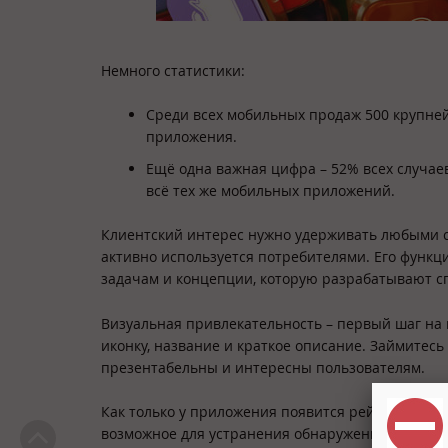
Немного статистики:
Среди всех мобильных продаж 500 крупне
приложения.
Ещё одна важная цифра – 52% всех случае
всё тех же мобильных приложений.
Клиентский интерес нужно удерживать любыми с
активно используется потребителями. Его функц
задачам и концепции, которую разрабатывают с
Визуальная привлекательность – первый шаг на 
иконку, название и краткое описание. Займитесь
презентабельны и интересны пользователям.
Как только у приложения появится рейтинг и пе
возможное для устранения обнаруженных недост