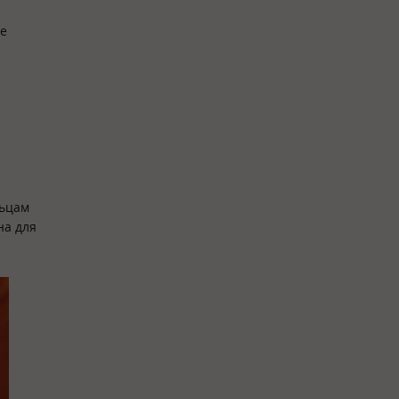
he
льцам
на для