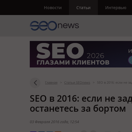
Новости
Статьи
Интервью
Главная
>
Статьи SEOnews
>
SEO в 2016: если не з
SEO в 2016: если не з
останетесь за бортом
03 Февраля 2016 года
, 12:54