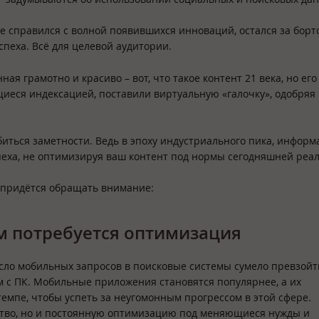
 не справился с волной появившихся инноваций, остался за борт
спеха. Всё для целевой аудитории.
я грамотно и красиво – вот, что такое контент 21 века, но его
иеся индексацией, поставили виртуальную «галочку», одобряя 
обиться заметности. Ведь в эпоху индустриального пика, инфор
еха, не оптимизируя ваш контент под нормы сегодняшней реал
е придётся обращать внимание:
 потребуется оптимизация
число мобильных запросов в поисковые системы сумело превзойт
 с ПК. Мобильные приложения становятся популярнее, а их
емпе, чтобы успеть за неугомонным прогрессом в этой сфере.
бство, но и постоянную оптимизацию под меняющиеся нужды и