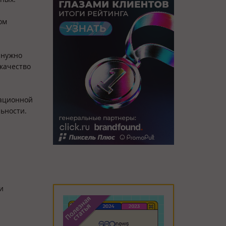
ом
 нужно
качество
мационной
ьности.
и