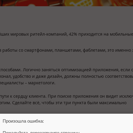
йших мировых ритейл-компаний, 42% приходится на мобильны
в работы со смартфонами, планшетами, фаблетами, это именно 
пособами. Логично заняться оптимизацией приложения, если 
ионал, удобство и даже дизайн, должны полностью соответствов
пециалисты – маркетологи.
пути к сердцу клиента. При поиске приложения он видит искл
 этим. Сделайте всё, чтобы эти три пункта были максимально
Произошла ошибка:
рвые отзывы, разработчикам необходимо изучить их, сделать вс
атков. Обо всех исправлениях нужно сообщать на страничке
Пожалуйста, перезагрузите страницу.