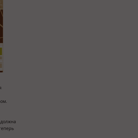
я
и
вом.
 должна
теперь