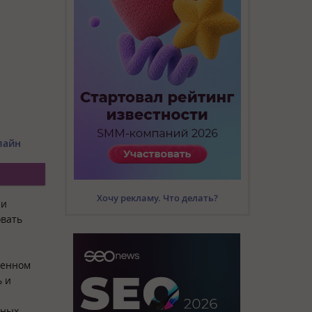
лайн
Хочу рекламу. Что делать?
 и
овать
менном
ь и
ных.