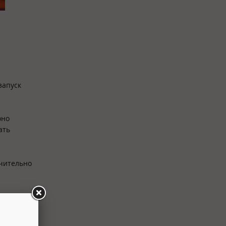
е
запуск
оно
ать
ючительно
ё