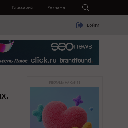
×
Глоссарий
Реклама
Войти
РЕКЛАМА НА САЙТЕ
х,