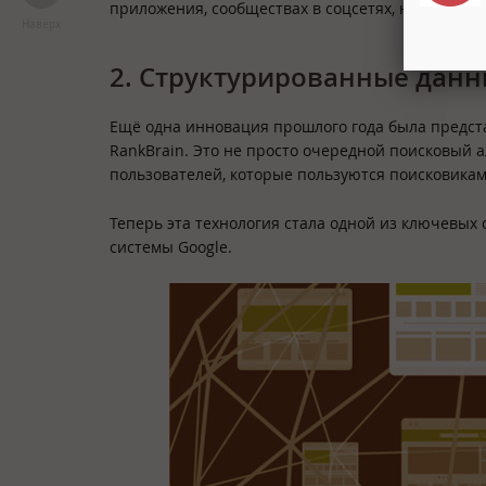
приложения, сообществах в соцсетях, на вашем с
Наверх
2. Структурированные данн
Ещё одна инновация прошлого года была предст
RankBrain. Это не просто очередной поисковый 
пользователей, которые пользуются поисковикам
Теперь эта технология стала одной из ключевых
системы Google.