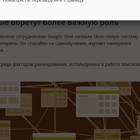
айте.
ые обретут более важную роль
авлена сотрудниками Google. Они назвали свою новую систему
алгоритм. Он способен на самообучение, изучает намерения
и.
 среди факторов ранжирования, используемых в работе поисков