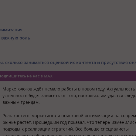
тимизация
е важную роль
ты, сколько заниматься оценкой их контента и присутствия он
Подпишитесь на нас в MAX
Маркетологов ждёт немало работы в новом году. Актуальность
успешность будет зависеть от того, насколько им удастся след
важным трендам.
Роль контент-маркетинга и поисковой оптимизации на совре
рынке растёт. Прошедший год показал, что теперь изменилис
подходы к реализации стратегий. Всё больше специалисты
задумываются об использовании социальных и поисковых дан