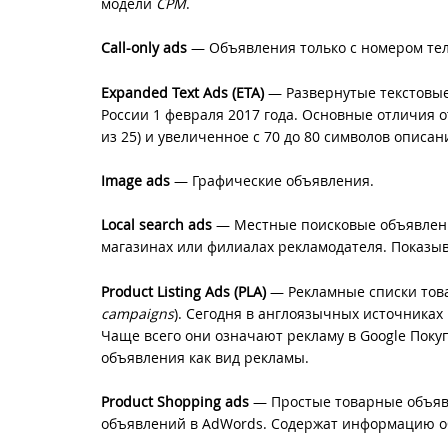
модели
CPM
.
Call-only ads
— Объявления только с номером тел
Expanded Text Ads (ETA)
— Развернутые текстовы
России 1 февраля 2017 года. Основные отличия о
из 25) и увеличенное с 70 до 80 символов описа
Image ads
— Графические объявления.
Local search ads
— Местные поисковые объявлени
магазинах или филиалах рекламодателя. Показыв
Product Listing Ads (PLA)
— Рекламные списки това
campaigns
). Сегодня в англоязычных источниках
Чаще всего они означают рекламу в Google Покупк
объявления как вид рекламы.
Product Shopping ads
— Простые товарные объявл
объявлений в AdWords. Содержат информацию об