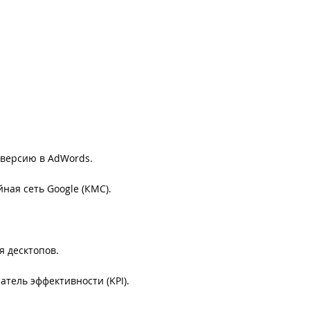
версию в AdWords.
ная сеть Google (КМС).
я десктопов.
тель эффективности (KPI).