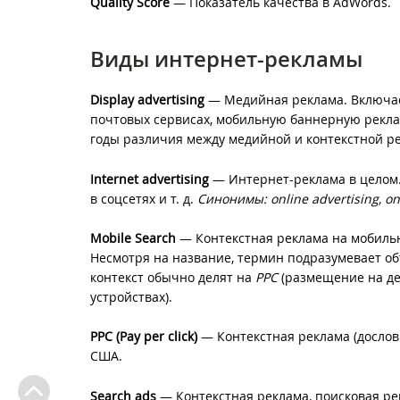
Quality Score
— Показатель качества в AdWords.
Виды интернет-рекламы
Display advertising
— Медийная реклама. Включае
почтовых сервисах, мобильную баннерную рекла
годы различия между медийной и контекстной р
Internet advertising
— Интернет-реклама в целом
в соцсетях и т. д.
Синонимы: online advertising, on
Mobile Search
— Контекстная реклама на мобильн
Несмотря на название, термин подразумевает объ
контекст обычно делят на
PPC
(размещение на де
устройствах).
PPC (Pay per click)
— Контекстная реклама (дословн
США.
Search ads
— Контекстная реклама, поисковая ре