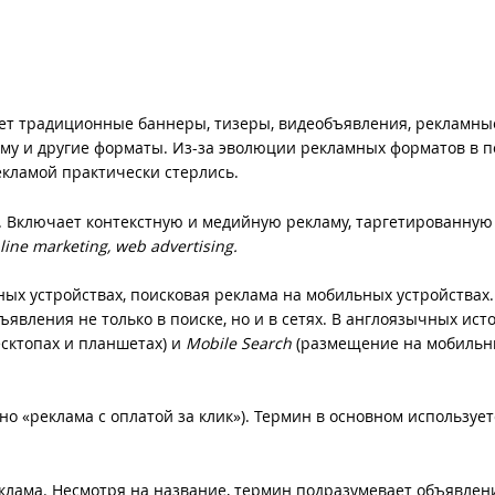
т традиционные баннеры, тизеры, видеобъявления, рекламные
му и другие форматы. Из-за эволюции рекламных форматов в 
екламой практически стерлись.
. Включает контекстную и медийную рекламу, таргетированную
line marketing, web advertising.
ых устройствах, поисковая реклама на мобильных устройствах.
явления не только в поиске, но и в сетях. В англоязычных ист
сктопах и планшетах) и
Mobile Search
(размещение на мобильн
о «реклама с оплатой за клик»). Термин в основном использует
клама. Несмотря на название, термин подразумевает объявлен