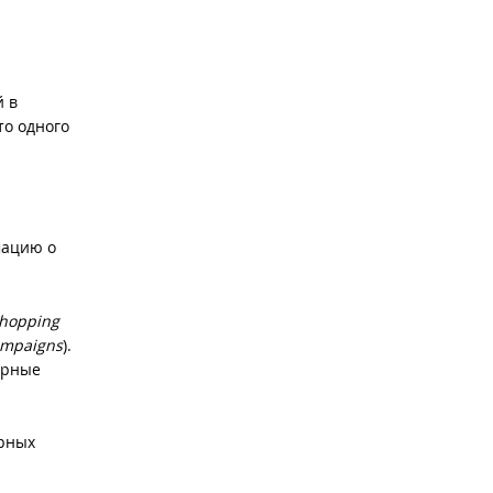
й в
то одного
мацию о
hopping
ampaigns
).
варные
арных