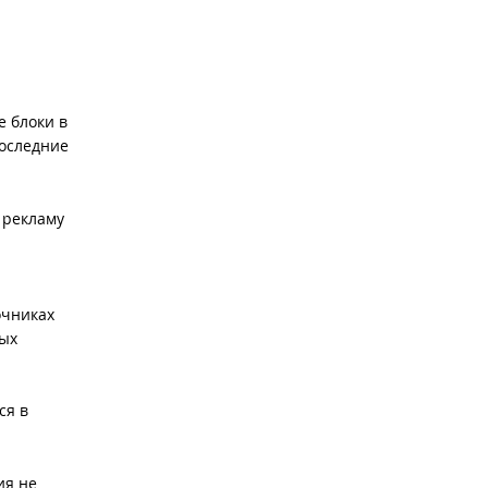
 блоки в
последние
 рекламу
очниках
ых
ся в
ия не