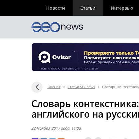
Новости
Статьи
Интервью
Главная
>
Статьи SEOnews
>
Словарь контекстника
Словарь контекстника
английского на русски
22 Ноября 2017 года
, 11:03