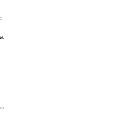
е.
ы,
ая