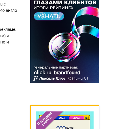
ные
го англо-
рекламе.
ки) и
 но и