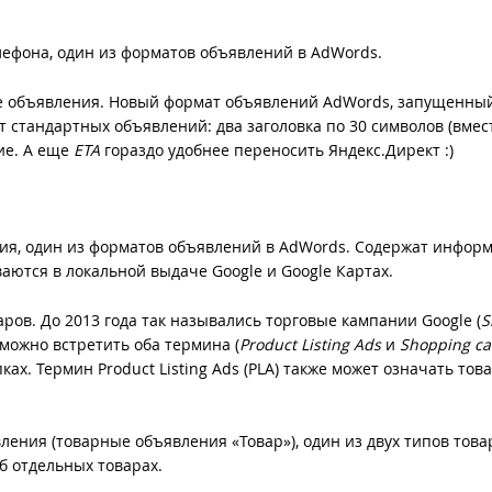
ефона, один из форматов объявлений в AdWords.
е объявления. Новый формат объявлений AdWords, запущенны
т стандартных объявлений: два заголовка по 30 символов (вмес
ние. А еще
ETA
гораздо удобнее переносить Яндекс.Директ :)
я, один из форматов объявлений в AdWords. Содержат инфор
аются в локальной выдаче Google и Google Картах.
ров. До 2013 года так назывались торговые кампании Google (
S
 можно встретить оба термина (
Product Listing Ads
и
Shopping c
ах. Термин Product Listing Ads (PLA) также может означать то
ения (товарные объявления «Товар»), один из двух типов тов
 отдельных товарах.